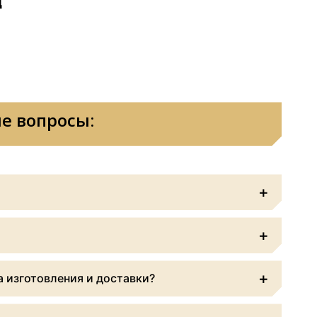
ц
е вопросы:
+
+
от загруженности типографии и уточняется у
ставки.
+
 изготовления и доставки?
ость всегда озвучивается заранее.