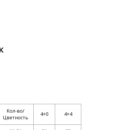
к
Кол-во/
4+0
4+4
Цветность