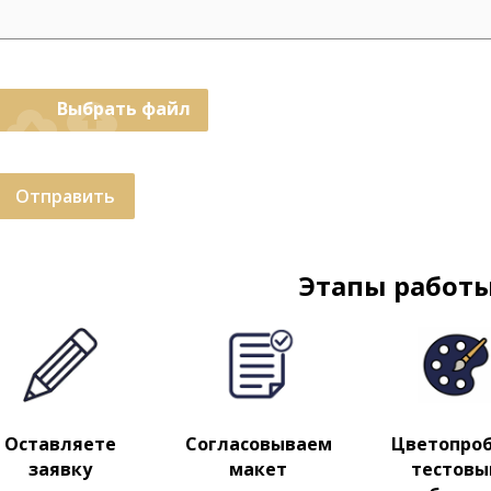
cloud_upload
Выбрать файл
Отправить
Этапы работы
Оставляете
Согласовываем
Цветопроб
заявку
макет
тестовы