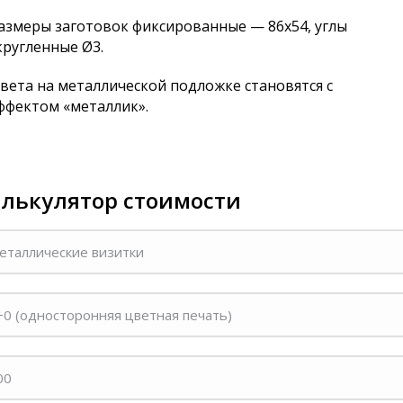
азмеры заготовок фиксированные — 86х54, углы
кругленные Ø3.
вета на металлической подложке становятся с
ффектом «металлик».
алькулятор стоимости