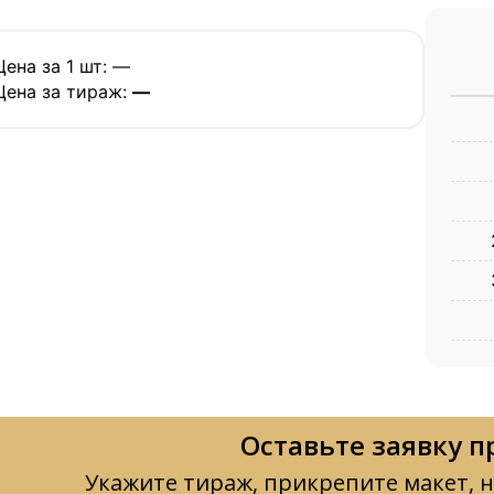
Цена за 1 шт: —
Цена за тираж:
—
Оставьте заявку п
Укажите тираж, прикрепите макет, н