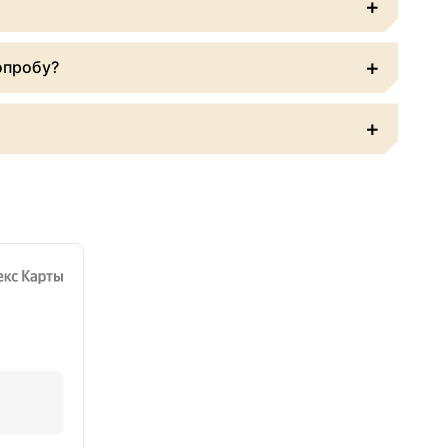
+
 оговорено иное.
я за вас счёт разными транспортными компаниями:
+
опробу?
 или мы отправим вам фото.
+