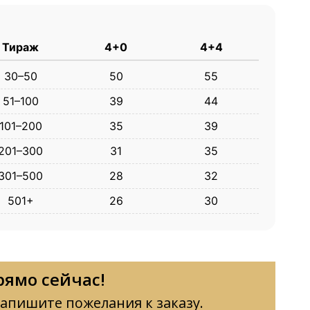
Тираж
4+0
4+4
30–50
50
55
51–100
39
44
101–200
35
39
201–300
31
35
301–500
28
32
501+
26
30
рямо сейчас!
апишите пожелания к заказу.