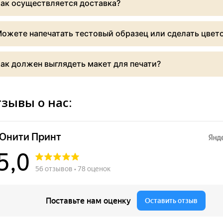
ак осуществляется доставка?
ремя хранения заказа — месяц, если заранее с менеджером не
ы можете забрать заказ самостоятельно. Доставка оформляетс
ндекс.доставка, СДЭК и пр.
ожете напечатать тестовый образец или сделать цвет
а. Вы можете приехать к нам и посмотреть на готовый образец
ак должен выглядеть макет для печати?
Открыть требования
зывы о нас: