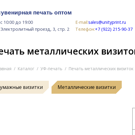
сувенирная печать оптом
с 10:00 до 19:00
E-mail:
sales@unityprint.ru
Электролитный проезд, 3, стр. 2
Телефон:
+7 (922) 215-90-37
ечать металлических визито
здесь:
авная
Каталог
УФ-печать
Печать металлических визиток
умажные визитки
Металлические визитки