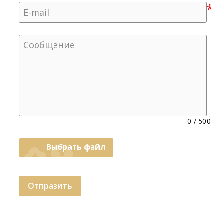
0
/
500
cloud_upload
Выбрать файл
Отправить