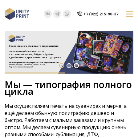
+7 (922) 215-90-37
Вконтакте
Telegram
Whatsapp
page
page
page
opens
opens
opens
in
in
in
Сделаем мерч для вашего мероприятия:
new
new
new
• принты на футболках и шопперах
• логотипы на визитках, бейджах и брелоках
window
window
window
• дизайн значков, кружек и подставок под горячее
Нашу продукцию можно увидеть на таких мероприятиях как:
Hao Fest, AnyFurry Fest, UnitCon, Кубикон, DraCon,
PegaFest и множество других!
Мы — типография полного
цикла
Мы осуществляем печать на сувенирах и мерче, а
ещё делаем обычную полиграфию дешево и
быстро. Работаем с малыми заказами и крупным
оптом. Мы делаем сувенирную продукцию очень
разными способами: сублимация, ДТФ,