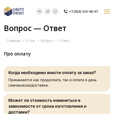
+7 (922) 215-90-37
Вконтакте
Telegram
Whatsapp
page
page
page
Вопрос — Ответ
opens
opens
opens
in
in
in
Вы здесь:
new
new
new
Главная
О нас
Вопрос — Ответ
window
window
window
Про оплату
Когда необходимо внести оплату за заказ?
Принимается как предоплата, так и оплата в день
самовывоза/доставки.
Может ли стоимость измениться в
зависимости от срока изготовления и
доставки?